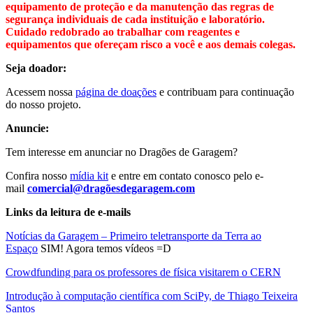
equipamento de proteção e da manutenção das regras de
segurança individuais de cada instituição e laboratório.
Cuidado redobrado ao trabalhar com reagentes e
equipamentos que ofereçam risco a você e aos demais colegas.
Seja doador:
Acessem nossa
página de doações
e contribuam para continuação
do nosso projeto.
Anuncie:
Tem interesse em anunciar no Dragões de Garagem?
Confira nosso
mídia kit
e entre em contato conosco pelo e-
mail
comercial@dragõesdegaragem.com
Links da leitura de e-mails
Notícias da Garagem – Primeiro teletransporte da Terra ao
Espaço
SIM! Agora temos vídeos =D
Crowdfunding para os professores de física visitarem o CERN
Introdução à computação científica com SciPy, de Thiago Teixeira
Santos