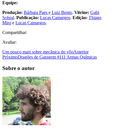
Equipe:
Produção:
Bárbara Paes
e
Luiz Bento
.
Vitrine:
Gabi
Sobral
.
Publicação:
Lucas Camargos
.
Edição:
Thiago
Miro
e
Lucas Camargos
.
Compartilhar:
Avaliar:
Um pouco mais sobre mecânica do vôo
Anterior
Próximo
Dragões de Garagem #111 Armas Químicas
Sobre o autor