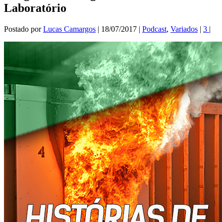
Laboratório
Postado por
Lucas Camargos
|
18/07/2017
|
Podcast
,
Variados
|
3
|