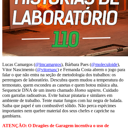
Lucas Camargos (
@lmcamargos
), Bárbara Paes (
@moleculoide
),
V
itor Nascimento (
@vitornasc
) e Fernanda Costa
abrem o jogo para
falar o que não entra na seção de metodologia dos trabalhos: os
perrengues de laboratório. Descubra quem mudou a temperatura do
termostato, quem escondeu as canetas e quem botou música alta.
Sequencie DNA de um inseto chamado
Homo sapiens
. Cuidado
com garrafas radioativas. Evite baixar pirataria e similares em
ambiente de trabalho. Tente matar fungos com luz negra de balada.
Saiba que papel é um combustível sólido. Não perca espécimes
importantes nem quebre material dos seus chefes e capriche na
gambiarra.
ATENÇÃO: O Dragões de Garagem incentiva o uso de