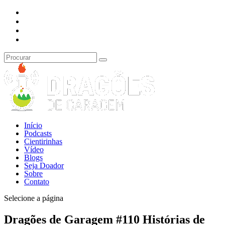
Início
Podcasts
Cientirinhas
Vídeo
Blogs
Seja Doador
Sobre
Contato
Selecione a página
Dragões de Garagem #110 Histórias de