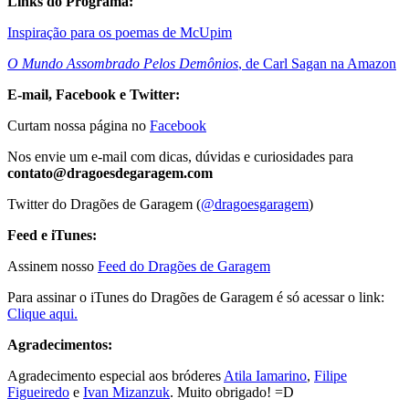
Links do Programa:
Inspiração para os poemas de McUpim
O Mundo Assombrado Pelos Demônios
, de Carl Sagan na Amazon
E-mail, Facebook e Twitter:
Curtam nossa página no
Facebook
Nos envie um e-mail com dicas, dúvidas e curiosidades para
contato@dragoesdegaragem.com
Twitter do Dragões de Garagem (
@dragoesgaragem
)
Feed e iTunes:
Assinem nosso
Feed do Dragões de Garagem
Para assinar o iTunes do Dragões de Garagem é só acessar o link:
Clique aqui.
Agradecimentos:
Agradecimento especial aos bróderes
Atila Iamarino
,
Filipe
Figueiredo
e
Ivan Mizanzuk
. Muito obrigado! =D