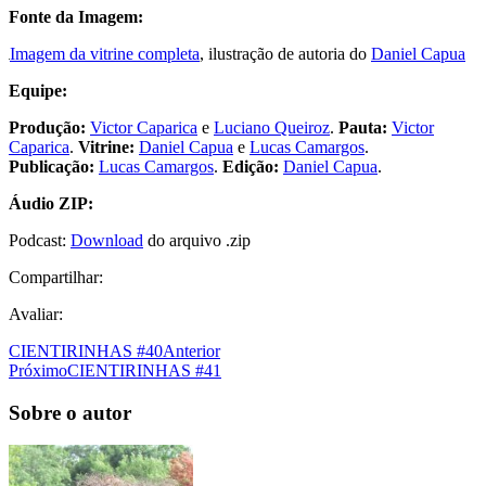
Fonte da Imagem:
Imagem da vitrine completa
, ilustração de autoria do
Daniel Capua
Equipe:
Produção:
Victor Caparica
e
Luciano Queiroz
.
Pauta:
Victor
Caparica
.
Vitrine:
Daniel Capua
e
Lucas Camargos
.
Publicação:
Lucas Camargos
.
Edição:
Daniel Capua
.
Áudio ZIP:
Podcast:
Download
do arquivo .zip
Compartilhar:
Avaliar:
CIENTIRINHAS #40
Anterior
Próximo
CIENTIRINHAS #41
Sobre o autor