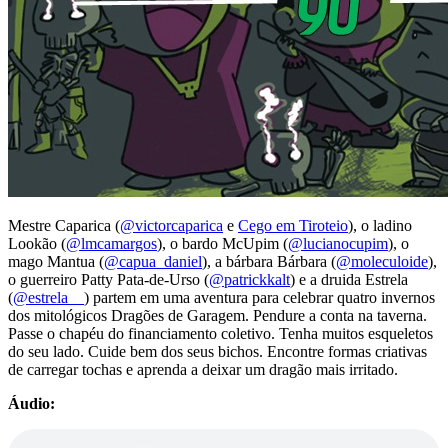
Mestre Caparica (
@victorcaparica
e
Cego em Tiroteio
), o ladino
Lookão (
@lmcamargos
), o bardo McUpim (
@lucianocupim
), o
mago Mantua (
@capua_daniel
), a bárbara Bárbara (
@moleculoide
),
o guerreiro Patty Pata-de-Urso (
@patrickkalt
) e a druida Estrela
(
@estrela__
) partem em uma aventura para celebrar quatro invernos
dos mitológicos Dragões de Garagem. Pendure a conta na taverna.
Passe o chapéu do financiamento coletivo. Tenha muitos esqueletos
do seu lado. Cuide bem dos seus bichos. Encontre formas criativas
de carregar tochas e aprenda a deixar um dragão mais irritado.
Áudio: