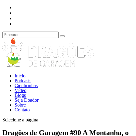
Início
Podcasts
Cientirinhas
Vídeo
Blogs
Seja Doador
Sobre
Contato
Selecione a página
Dragões de Garagem #90 A Montanha, o