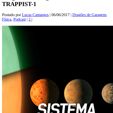
TRAPPIST-1
Postado por
Lucas Camargos
|
06/06/2017
|
Dragões de Garagem
,
Física
,
Podcast
|
2
|