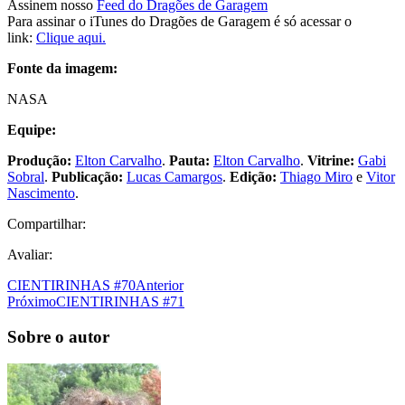
Assinem nosso
Feed do Dragões de Garagem
Para assinar o iTunes do Dragões de Garagem é só acessar o
link:
Clique aqui.
Fonte da imagem:
NASA
Equipe:
Produção:
Elton Carvalho
.
Pauta:
Elton Carvalho
.
Vitrine:
Gabi
Sobral
.
Publicação:
Lucas Camargos
.
Edição:
Thiago Miro
e
Vitor
Nascimento
.
Compartilhar:
Avaliar:
CIENTIRINHAS #70
Anterior
Próximo
CIENTIRINHAS #71
Sobre o autor