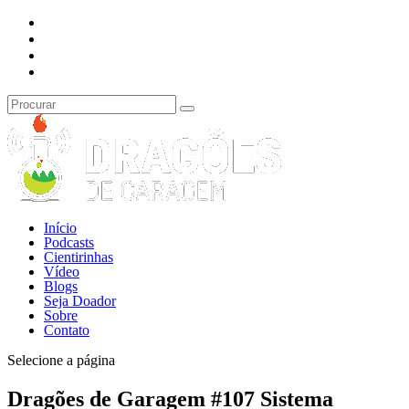
Início
Podcasts
Cientirinhas
Vídeo
Blogs
Seja Doador
Sobre
Contato
Selecione a página
Dragões de Garagem #107 Sistema