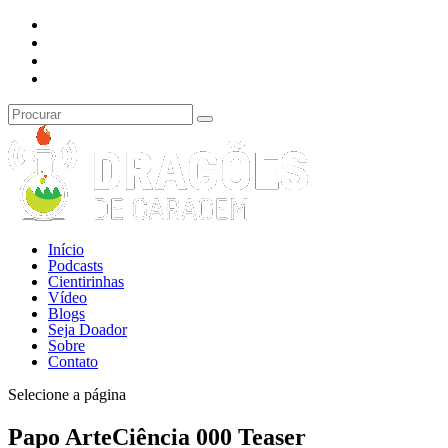
Início
Podcasts
Cientirinhas
Vídeo
Blogs
Seja Doador
Sobre
Contato
Selecione a página
Papo ArteCiência 000 Teaser