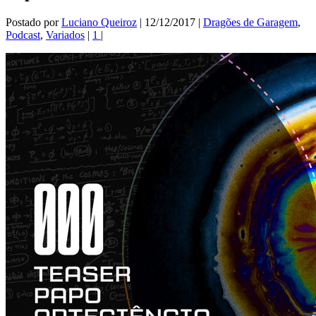
Postado por
Luciano Queiroz
|
12/12/2017
|
Dragões de Garagem
,
Podcast
,
Variados
|
1
|