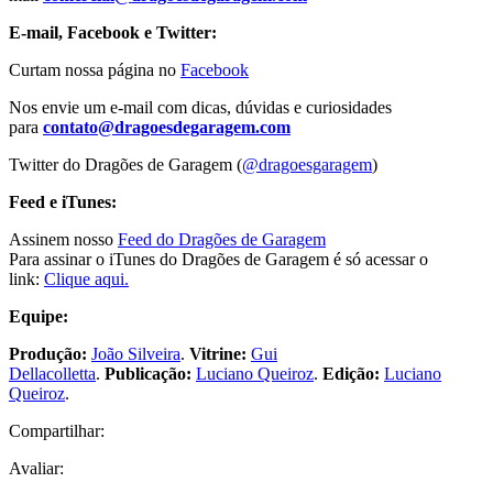
E-mail, Facebook e Twitter:
Curtam nossa página no
Facebook
Nos envie um e-mail com dicas, dúvidas e curiosidades
para
contato@dragoesdegaragem.com
Twitter do Dragões de Garagem (
@dragoesgaragem
)
Feed e iTunes:
Assinem nosso
Feed do Dragões de Garagem
Para assinar o iTunes do Dragões de Garagem é só acessar o
link:
Clique aqui.
Equipe:
Produção:
João Silveira
.
Vitrine:
Gui
Dellacolletta
.
Publicação:
Luciano Queiroz
.
Edição:
Luciano
Queiroz
.
Compartilhar:
Avaliar: