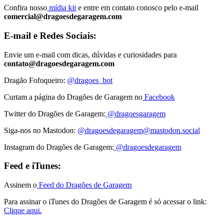
Confira nosso
mídia kit
e entre em contato conosco pelo e-mail
comercial@dragoesdegaragem.com
E-mail e Redes Sociais:
Envie um e-mail com dicas, dúvidas e curiosidades para
contato@dragoesdegaragem.com
Dragão Fofoqueiro:
@dragoes_bot
Curtam a página do Dragões de Garagem no
Facebook
Twitter do Dragões de Garagem:
@dragoesgaragem
Siga-nos no Mastodon:
@
dragoesdegaragem@mastodon.social
Instagram do Dragões de Garagem:
@dragoesdegaragem
Feed e iTunes:
Assinem o
Feed do Dragões de Garagem
Para assinar o iTunes do Dragões de Garagem é só acessar o link:
Clique aqui.