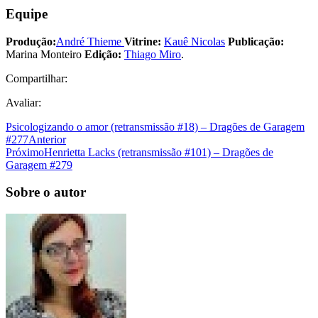
Equipe
Produção:
André Thieme
Vitrine:
Kauê Nicolas
Publicação:
Marina Monteiro
Edição:
Thiago Miro
.
Compartilhar:
Avaliar:
Psicologizando o amor (retransmissão #18) – Dragões de Garagem
#277
Anterior
Próximo
Henrietta Lacks (retransmissão #101) – Dragões de
Garagem #279
Sobre o autor