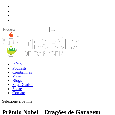
Início
Podcasts
Cientirinhas
Vídeo
Blogs
Seja Doador
Sobre
Contato
Selecione a página
Prêmio Nobel – Dragões de Garagem