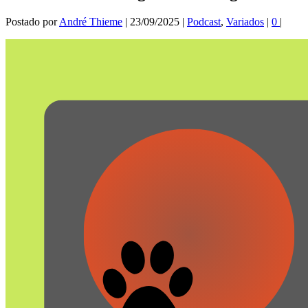
Postado por
André Thieme
|
23/09/2025
|
Podcast
,
Variados
|
0
|