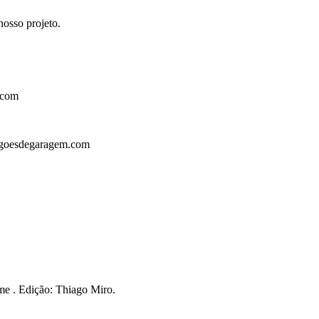
osso projeto.
.com
goesdegaragem.com
e . Edição: Thiago Miro.