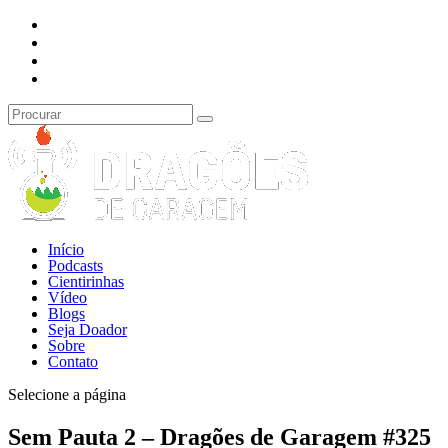
Início
Podcasts
Cientirinhas
Vídeo
Blogs
Seja Doador
Sobre
Contato
Selecione a página
Sem Pauta 2 – Dragões de Garagem #325