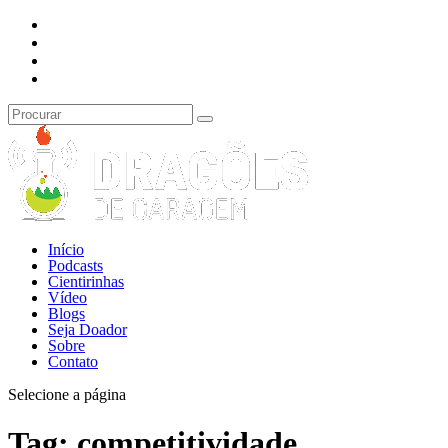
Início
Podcasts
Cientirinhas
Vídeo
Blogs
Seja Doador
Sobre
Contato
Selecione a página
Tag:
competitividade