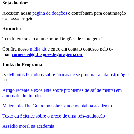
Seja doador:
Acessem nossa
página de doações
e contribuam para continuação
do nosso projeto.
Anuncie:
Tem interesse em anunciar no Dragões de Garagem?
Confira nosso
mídia kit
e entre em contato conosco pelo e-
mail
comercial@dragõesdegaragem.com
Links do Programa
>>
Minutos Psíquicos sobre formas de se procurar ajuda psicológica
<<
Artigo recente e excelente sobre problemas de saúde mental em
alunos de doutorado
Matéria do The Guardian sobre saúde mental na academia
Texto da Science sobre o preço de uma pós-graduação
Assédio moral na academia