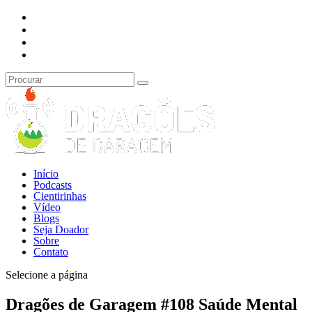
Início
Podcasts
Cientirinhas
Vídeo
Blogs
Seja Doador
Sobre
Contato
Selecione a página
Dragões de Garagem #108 Saúde Mental