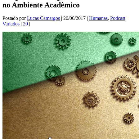
no Ambiente Acadêmico
Postado por
Lucas Camargos
|
20/06/2017
|
Humanas
,
Podcast
,
Variados
|
20
|