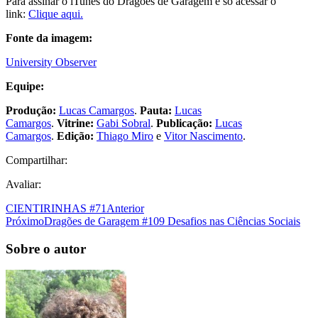
Para assinar o iTunes do Dragões de Garagem é só acessar o
link:
Clique aqui.
Fonte da imagem:
University Observer
Equipe:
Produção:
Lucas Camargos
.
Pauta:
Lucas
Camargos
.
Vitrine:
Gabi Sobral
.
Publicação:
Lucas
Camargos
.
Edição:
Thiago Miro
e
Vitor Nascimento
.
Compartilhar:
Avaliar:
CIENTIRINHAS #71
Anterior
Próximo
Dragões de Garagem #109 Desafios nas Ciências Sociais
Sobre o autor