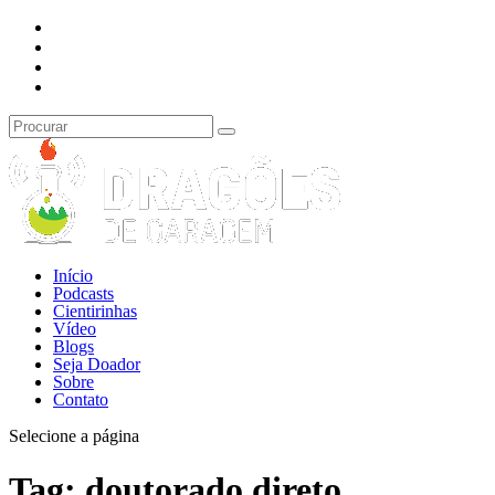
Início
Podcasts
Cientirinhas
Vídeo
Blogs
Seja Doador
Sobre
Contato
Selecione a página
Tag:
doutorado direto