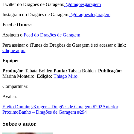
Twitter do Dragões de Garagem:
@dragoesgaragem
Instagram do Dragões de Garagem:
@dragoesdegaragem
Feed e iTunes:
Assinem o
Feed do Dragões de Garagem
Para assinar o iTunes do Dragões de Garagem é só acessar o link:
Clique aqui.
Equipe:
Produção:
Tabata Bohlen
Pauta:
Tabata Bohlen
Publicação:
Marina Monteiro.
Edição:
Thiago Miro
.
Compartilhar:
Avaliar:
Efeito Dunning-Kruger – Dragões de Garagem #292
Anterior
Próximo
Banho – Dragões de Garagem #294
Sobre o autor