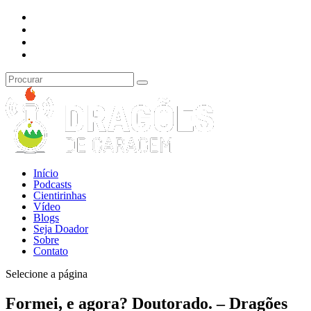
Início
Podcasts
Cientirinhas
Vídeo
Blogs
Seja Doador
Sobre
Contato
Selecione a página
Formei, e agora? Doutorado. – Dragões