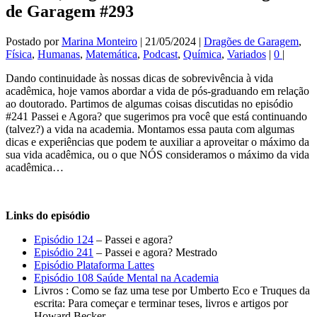
de Garagem #293
Postado por
Marina Monteiro
|
21/05/2024
|
Dragões de Garagem
,
Física
,
Humanas
,
Matemática
,
Podcast
,
Química
,
Variados
|
0
|
Dando continuidade às nossas dicas de sobrevivência à vida
acadêmica, hoje vamos abordar a vida de pós-graduando em relação
ao doutorado. Partimos de algumas coisas discutidas no episódio
#241 Passei e Agora? que sugerimos pra você que está continuando
(talvez?) a vida na academia. Montamos essa pauta com algumas
dicas e experiências que podem te auxiliar a aproveitar o máximo da
sua vida acadêmica, ou o que NÓS consideramos o máximo da vida
acadêmica…
Links do episódio
Episódio 124
– Passei e agora?
Episódio 241
– Passei e agora? Mestrado
Episódio Plataforma Lattes
Episódio 108 Saúde Mental na Academia
Livros : Como se faz uma tese por Umberto Eco e Truques da
escrita: Para começar e terminar teses, livros e artigos por
Howard Becker