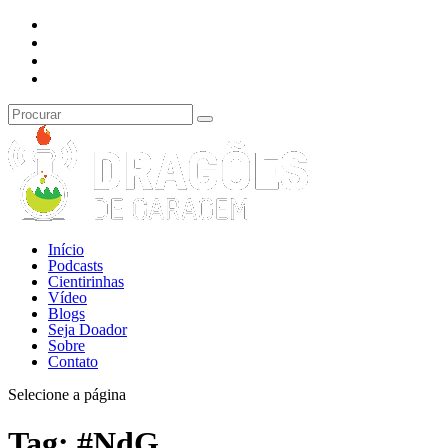
Início
Podcasts
Cientirinhas
Vídeo
Blogs
Seja Doador
Sobre
Contato
Selecione a página
Tag:
#NdG