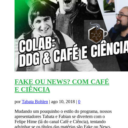
FAKE OU NEWS? COM CAFÉ
E CIÊNCIA
por
Tabata Bohlen
|
ago 10, 2018
|
0
Mudando um pouquinho o estilo do programa, nossos
apresentadores Tabata e Fabian se divertem com o
Felipe Hime (lá do canal Café e Ciência), tentando
advinhar se os títulos das matérias são Fake ou News.