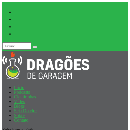
Início
Podcasts
Cientirinhas
Vídeo
Blogs
Seja Doador
Sobre
Contato
Selecione a página