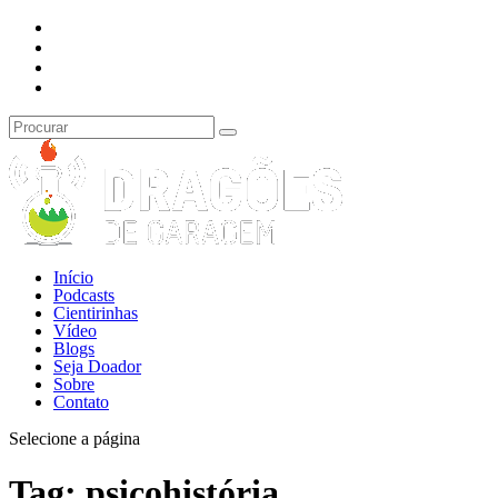
Início
Podcasts
Cientirinhas
Vídeo
Blogs
Seja Doador
Sobre
Contato
Selecione a página
Tag:
psicohistória