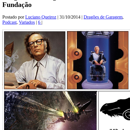
Fundação
Postado por
Luciano Queiroz
|
31/10/2014
|
Dragões de Garagem
,
Podcast
,
Variados
|
6
|