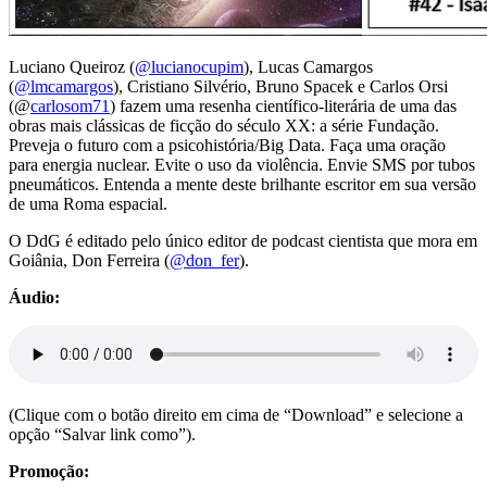
Luciano Queiroz (
@lucianocupim
), Lucas Camargos
(
@
lmcamargos
), Cristiano Silvério, Bruno Spacek e Carlos Orsi
(@
carlosom71
) fazem uma resenha científico-literária de uma das
obras mais clássicas de ficção do século XX: a série Fundação.
Preveja o futuro com a psicohistória/Big Data. Faça uma oração
para energia nuclear. Evite o uso da violência. Envie SMS por tubos
pneumáticos. Entenda a mente deste brilhante escritor em sua versão
de uma Roma espacial.
O DdG é editado pelo único editor de podcast cientista que mora em
Goiânia, Don Ferreira (
@don_fer
).
Áudio:
(Clique com o botão direito em cima de “Download” e selecione a
opção “Salvar link como”).
Promoção: