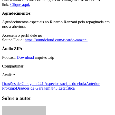
link:
Clique aqui.
Agradecimentos:
Agradecimentos especiais ao Ricardo Ranzani pelo repaginada em
nossa abertura.
Acessem o perfil dele no
SoundCloud:
https://soundcloud.com/ricardo-ranzani
Áudio ZIP:
Podcast:
Download
arquivo .zip
Compartilhar:
Avaliar:
Dragões de Garagem #41 Aspectos sociais do ebola
Anterior
Próximo
Dragões de Garagem #43 Estatística
Sobre o autor