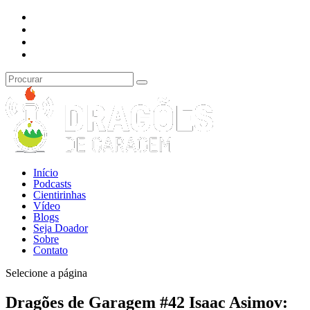
Início
Podcasts
Cientirinhas
Vídeo
Blogs
Seja Doador
Sobre
Contato
Selecione a página
Dragões de Garagem #42 Isaac Asimov: