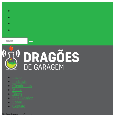
Início
Podcasts
Cientirinhas
Vídeo
Blogs
Seja Doador
Sobre
Contato
Selecione a página