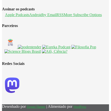
Assinar os podcasts
Apple Podcasts
Android
by Email
RSS
More Subscribe Options
Parceiros
Redes Sociais
Desenhado por
| Alimentado por
Elegant Themes
WordPress