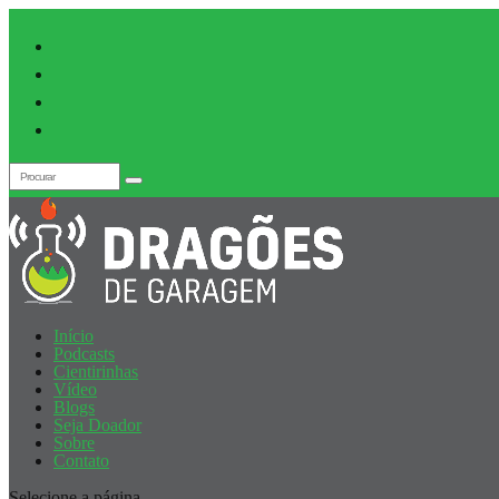
Início
Podcasts
Cientirinhas
Vídeo
Blogs
Seja Doador
Sobre
Contato
Selecione a página