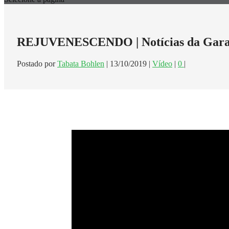
REJUVENESCENDO | Notícias da Gar
Postado por
Tabata Bohlen
|
13/10/2019
|
Vídeo
|
0
|