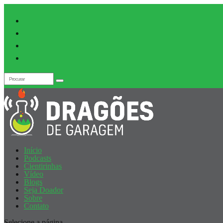
Início
Podcasts
Cientirinhas
Vídeo
Blogs
Seja Doador
Sobre
Contato
Selecione a página