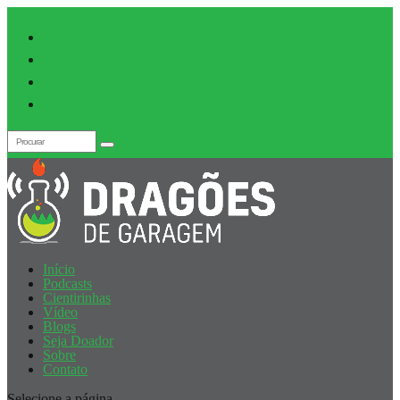
Início
Podcasts
Cientirinhas
Vídeo
Blogs
Seja Doador
Sobre
Contato
Selecione a página