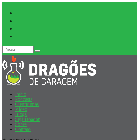
Início
Podcasts
Cientirinhas
Vídeo
Blogs
Seja Doador
Sobre
Contato
Selecione a página