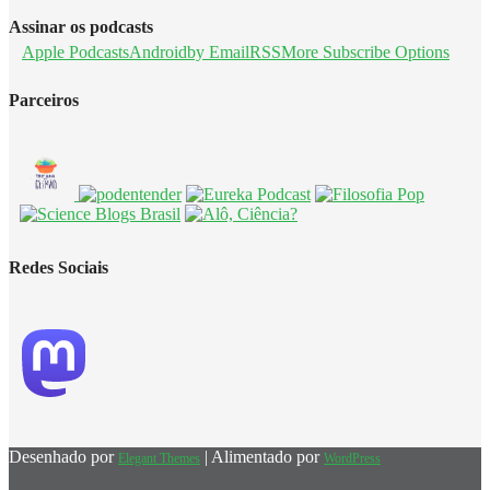
Assinar os podcasts
Apple Podcasts
Android
by Email
RSS
More Subscribe Options
Parceiros
Redes Sociais
Desenhado por
| Alimentado por
Elegant Themes
WordPress