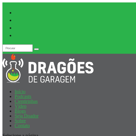
Início
Podcasts
Cientirinhas
Vídeo
Blogs
Seja Doador
Sobre
Contato
Selecione a página