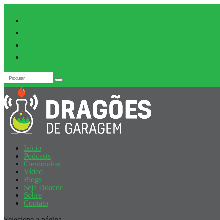
Início
Podcasts
Cientirinhas
Vídeo
Blogs
Seja Doador
Sobre
Contato
Selecione a página