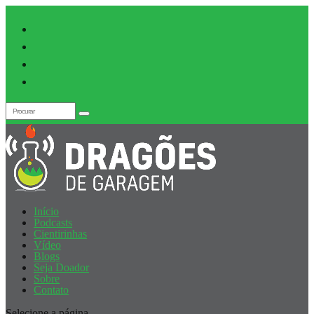
Início
Podcasts
Cientirinhas
Vídeo
Blogs
Seja Doador
Sobre
Contato
Selecione a página