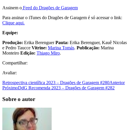
Assinem o
Feed do Dragões de Garagem
Para assinar o iTunes do Dragões de Garagem é só acessar o link:
Clique aqui.
Equipe:
Produção:
Erika Berenguer
Pauta:
Erika Berenguer, Kauê Nicolas
e Pedro Taucce
Vitrine:
Marina Tomás
.
Publicação:
Marina
Monteiro
Edição:
Thiago Miro
.
Compartilhar:
Avaliar:
Retrospectiva científica 2023 – Dragões de Garagem #280
Anterior
Próximo
DdG Recomenda 2023 – Dragões de Garagem #282
Sobre o autor