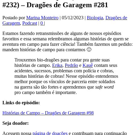
#232) – Dragões de Garagem #281
Postado por
Marina Monteiro
|
05/12/2023
|
Biologia
,
Dragões de
Garagem
,
Podcast
|
0
|
Estamos fazendo retransmissões de alguns de nossos episódios
favoritos e essa semana relembramos algumas histórias de quem se
aventura em campo para fazer ciência! Também fazemos um pedido:
mandem histórias de campo para contarmos 🙂
Trouxemos bio-dragões para contar pra gente suas
histórias de campo.
Erika
,
Pedrão
e
Kauê
contam seus
acidentes, sucessos, problemas com polícia e cobras,
muitas histórias de cobras! Nesse episódio entendemos
melhor porque os vínculos de parceria entre soldados
na guerra são tão fortes e aprendemos que
safe
word
pro campo também é importante.
Links do episódio:
Histórias de Campo – Dragões de Garagem #98
Seja doador:
Acessem nossa
página de doações
e contribuam para continuação