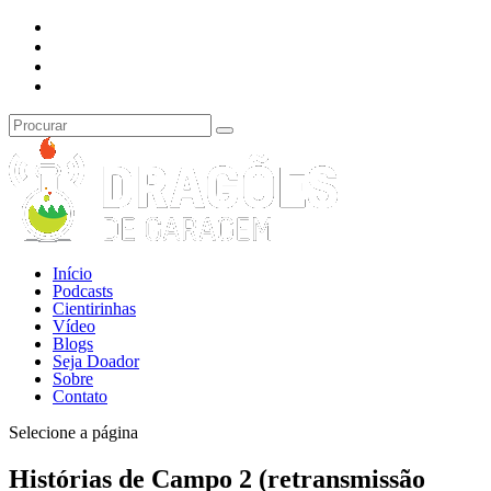
Início
Podcasts
Cientirinhas
Vídeo
Blogs
Seja Doador
Sobre
Contato
Selecione a página
Histórias de Campo 2 (retransmissão