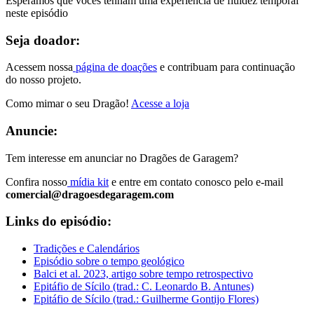
Esperamos que vocês tenham uma experiência de fluidez temporal
neste episódio
Seja doador:
Acessem nossa
página de doações
e contribuam para continuação
do nosso projeto.
Como mimar o seu Dragão!
Acesse a loja
Anuncie:
Tem interesse em anunciar no Dragões de Garagem?
Confira nosso
mídia kit
e entre em contato conosco pelo e-mail
comercial@dragoesdegaragem.com
Links do episódio:
Tradições e Calendários
Episódio sobre o tempo geológico
Balci et al. 2023, artigo sobre tempo retrospectivo
Epitáfio de Sícilo (trad.: C. Leonardo B. Antunes)
Epitáfio de Sícilo (trad.: Guilherme Gontijo Flores)