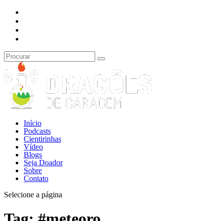
Início
Podcasts
Cientirinhas
Vídeo
Blogs
Seja Doador
Sobre
Contato
Selecione a página
Tag:
#meteoro