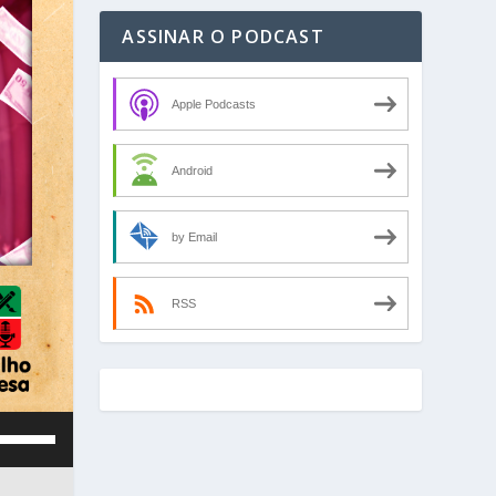
ASSINAR O PODCAST
Apple Podcasts
Android
by Email
RSS
U
s
e