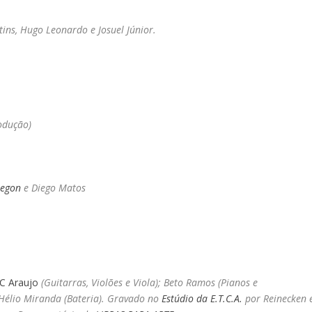
ins, Hugo Leonardo e Josuel Júnior.
rodução)
regon
e Diego Matos
C Araujo
(Guitarras, Violões e Viola); Beto Ramos (Pianos e
 Hélio Miranda (Bateria). Gravado no
Estúdio da E.T.C.A.
por Reinecken 