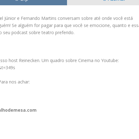
el Júnior e Fernando Martins conversam sobre até onde você está
guém! Se alguém for pagar para que você se emocione, quanto e ess
 seu podcast sobre teatro preferido.
osso host Reinecken. Um quadro sobre Cinema no Youtube:
&t=349s
Para nos achar:
balhodemesa.com