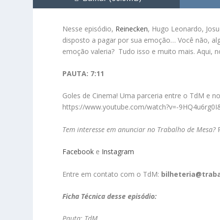
Nesse episódio,
Reinecken
, Hugo Leonardo, Josu
disposto a pagar por sua emoção… Você não, al
emoção valeria? Tudo isso e muito mais. Aqui, no
PAUTA: 7:11
Goles de Cinema! Uma parceria entre o TdM e n
https://www.youtube.com/watch?v=-9HQ4u6rg0I
Tem interesse em anunciar no Trabalho de Mesa?
Facebook
e
Instagram
Entre em contato com o TdM:
bilheteria@tra
Ficha Técnica desse episódio:
Pauta: TdM