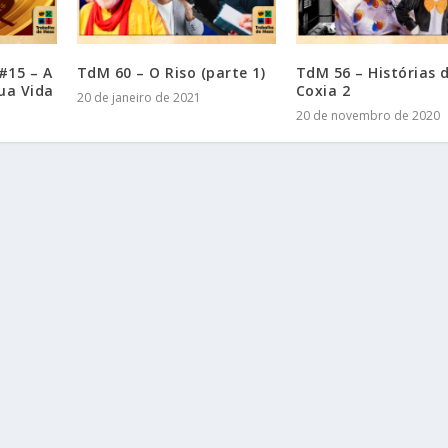
#15 – A
TdM 60 – O Riso (parte 1)
TdM 56 – Histórias 
ua Vida
Coxia 2
20 de janeiro de 2021
20 de novembro de 2020