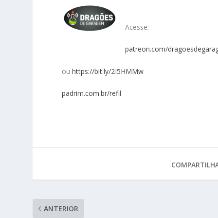
Acesse:
patreon.com/dragoesdegar
ou
https://bit.ly/2I5HMMw
padrim.com.br/refil
COMPARTILHA
ANTERIOR