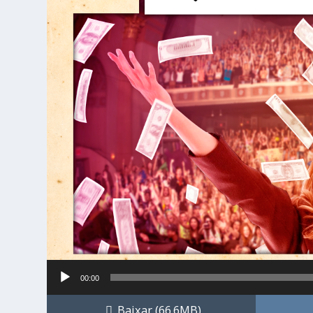
Tocador
00:00
de
áudio
Baixar
(66.6MB)