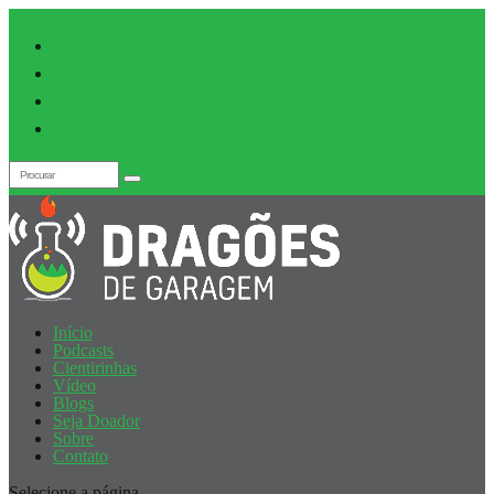
Início
Podcasts
Cientirinhas
Vídeo
Blogs
Seja Doador
Sobre
Contato
Selecione a página