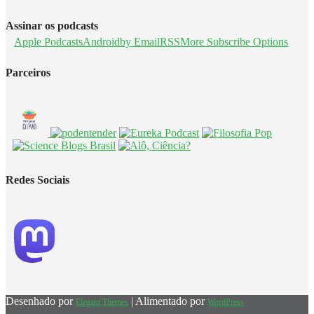
Assinar os podcasts
Apple Podcasts
Android
by Email
RSS
More Subscribe Options
Parceiros
Redes Sociais
Desenhado por
| Alimentado por
Elegant Themes
WordPress