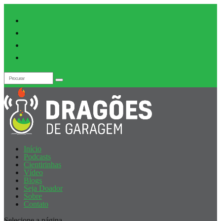
Início
Podcasts
Cientirinhas
Vídeo
Blogs
Seja Doador
Sobre
Contato
Selecione a página