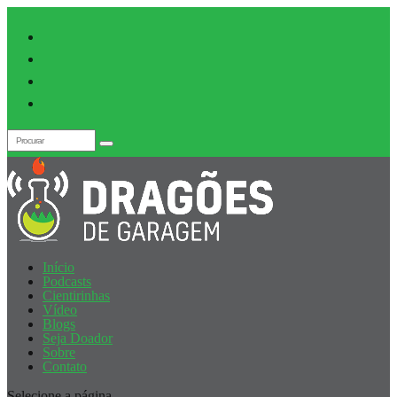
Início
Podcasts
Cientirinhas
Vídeo
Blogs
Seja Doador
Sobre
Contato
Selecione a página