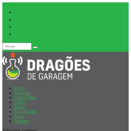
Início
Podcasts
Cientirinhas
Vídeo
Blogs
Seja Doador
Sobre
Contato
Selecione a página