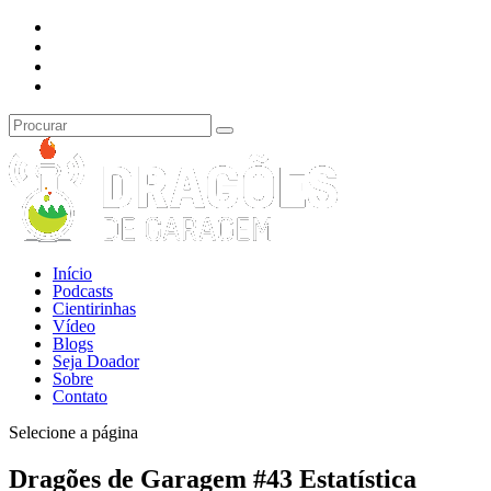
Início
Podcasts
Cientirinhas
Vídeo
Blogs
Seja Doador
Sobre
Contato
Selecione a página
Dragões de Garagem #43 Estatística