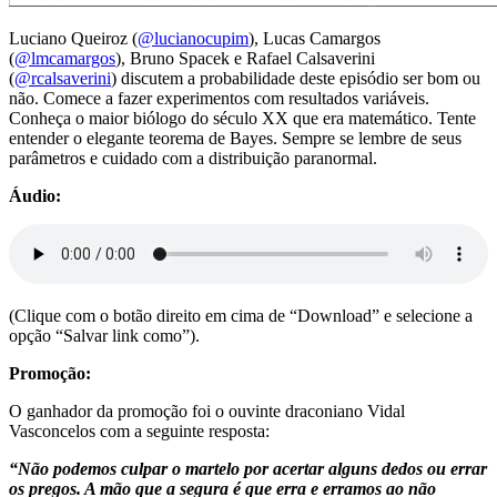
Luciano Queiroz (
@lucianocupim
), Lucas Camargos
(
@
lmcamargos
), Bruno Spacek e Rafael Calsaverini
(
@rcalsaverini
) discutem a probabilidade deste episódio ser bom ou
não. Comece a fazer experimentos com resultados variáveis.
Conheça o maior biólogo do século XX que era matemático. Tente
entender o elegante teorema de Bayes. Sempre se lembre de seus
parâmetros e cuidado com a distribuição paranormal.
Áudio:
(Clique com o botão direito em cima de “Download” e selecione a
opção “Salvar link como”).
Promoção:
O ganhador da promoção foi o ouvinte draconiano Vidal
Vasconcelos com a seguinte resposta:
“Não podemos culpar o martelo por acertar alguns dedos ou errar
os pregos. A mão que a segura é que erra e erramos ao não