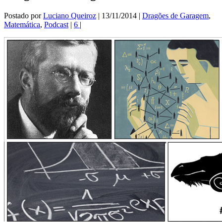
Postado por
Luciano Queiroz
|
13/11/2014
|
Dragões de Garagem
,
Matemática
,
Podcast
|
6
|