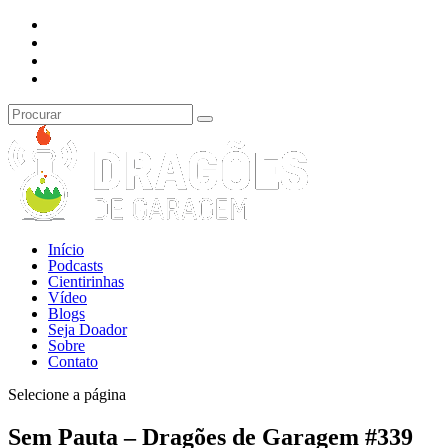
Início
Podcasts
Cientirinhas
Vídeo
Blogs
Seja Doador
Sobre
Contato
Selecione a página
Sem Pauta – Dragões de Garagem #339