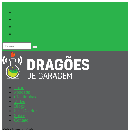
Início
Podcasts
Cientirinhas
Vídeo
Blogs
Seja Doador
Sobre
Contato
Selecione a página