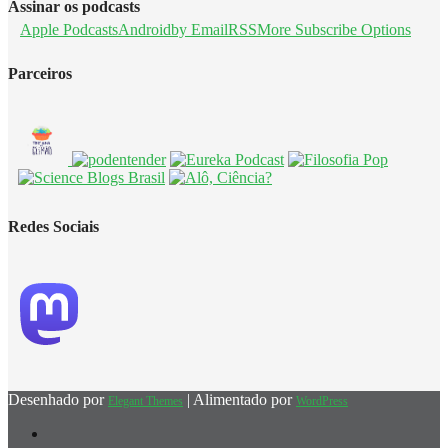
Assinar os podcasts
Apple Podcasts
Android
by Email
RSS
More Subscribe Options
Parceiros
Redes Sociais
Desenhado por
| Alimentado por
Elegant Themes
WordPress