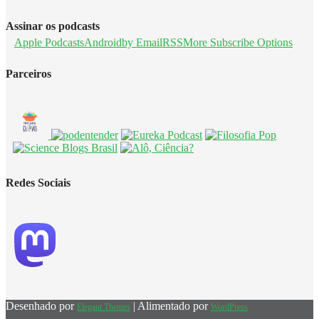
Assinar os podcasts
Apple Podcasts
Android
by Email
RSS
More Subscribe Options
Parceiros
Redes Sociais
Desenhado por
| Alimentado por
Elegant Themes
WordPress