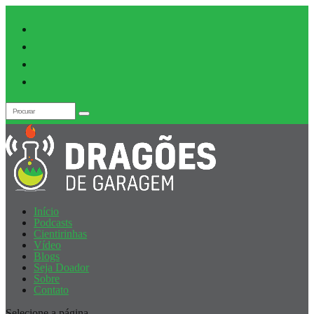
Início
Podcasts
Cientirinhas
Vídeo
Blogs
Seja Doador
Sobre
Contato
Selecione a página