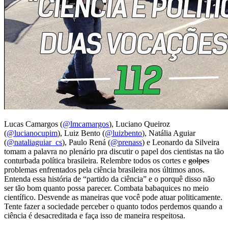
Lucas Camargos (
@lmcamargos
),
Luciano Queiroz
(
@lucianocupim
)
,
Luiz Bento (
@luizbento
), Natália Aguiar
(
@nataliaguiar_cs
), Paulo Rená (
@prenass
)
e Leonardo da Silveira
tomam a palavra no plenário pra discutir o papel dos cientistas na tão
conturbada política brasileira. Relembre todos os cortes e
golpes
problemas enfrentados pela ciência brasileira nos últimos anos.
Entenda essa história de “partido da ciência” e o porquê disso não
ser tão bom quanto possa parecer. Combata babaquices no meio
científico. Desvende as maneiras que você pode atuar politicamente.
Tente fazer a sociedade perceber o quanto todos perdemos quando a
ciência é desacreditada e faça isso de maneira respeitosa.