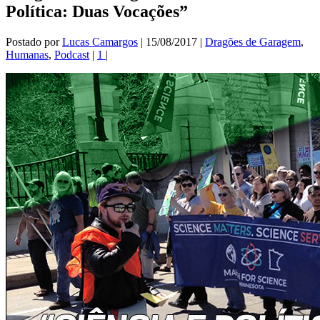
Política: Duas Vocações”
Postado por
Lucas Camargos
|
15/08/2017
|
Dragões de Garagem
,
Humanas
,
Podcast
|
1
|