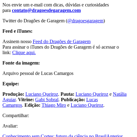
Nos envie um e-mail com dicas, dúvidas e curiosidades
para
contato@dragoesdegaragem.com
Twitter do Dragões de Garagem (
@dragoesgaragem
)
Feed e iTunes:
Assinem nosso
Feed do Dragões de Garagem
Para assinar o iTunes do Dragões de Garagem é só acessar o
link:
Clique aqui.
Fonte da imagem:
Arquivo pessoal de Lucas Camargos
Equipe:
Produção:
Luciano Queiroz
.
Pauta:
Luciano Queiroz
e
Natália
Aguiar
.
Vitrine:
Gabi Sobral
.
Publicação:
Lucas
Camargos
.
Edição:
Thiago Miro
e
Luciano Queiroz
.
Compartilhar:
Avaliar:
Conhecimento sem Cortes: futuro da ciência no Brasil
Anterior