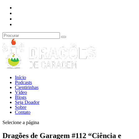
Início
Podcasts
Cientirinhas
Vídeo
Blogs
Seja Doador
Sobre
Contato
Selecione a página
Dragões de Garagem #112 “Ciência e