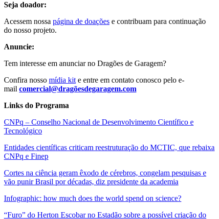
Seja doador:
Acessem nossa
página de doações
e contribuam para continuação
do nosso projeto.
Anuncie:
Tem interesse em anunciar no Dragões de Garagem?
Confira nosso
mídia kit
e entre em contato conosco pelo e-
mail
comercial@dragõesdegaragem.com
Links do Programa
CNPq – Conselho Nacional de Desenvolvimento Científico e
Tecnológico
Entidades científicas criticam reestruturação do MCTIC, que rebaixa
CNPq e Finep
Cortes na ciência geram êxodo de cérebros, congelam pesquisas e
vão punir Brasil por décadas, diz presidente da academia
Infographic: how much does the world spend on science?
“Furo” do Herton Escobar no Estadão sobre a possível criação do