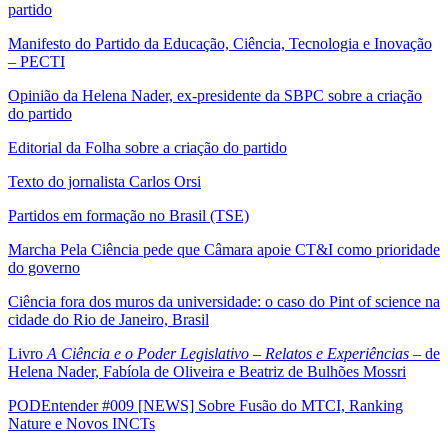
partido
Manifesto do Partido da Educação, Ciência, Tecnologia e Inovação
– PECTI
Opinião da Helena Nader, ex-presidente da SBPC sobre a criação
do partido
Editorial da Folha sobre a criação do partido
Texto do jornalista Carlos Orsi
Partidos em formação no Brasil (TSE)
Marcha Pela Ciência pede que Câmara apoie CT&I como prioridade
do governo
Ciência fora dos muros da universidade: o caso do Pint of science na
cidade do Rio de Janeiro, Brasil
Livro
A Ciência e o Poder Legislativo – Relatos e Experiências
– de
Helena Nader, Fabíola de Oliveira e Beatriz de Bulhões Mossri
PODEntender #009 [NEWS] Sobre Fusão do MTCI, Ranking
Nature e Novos INCTs