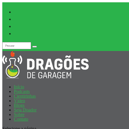
Início
Podcasts
Cientirinhas
Vídeo
Blogs
Seja Doador
Sobre
Contato
Selecione a página