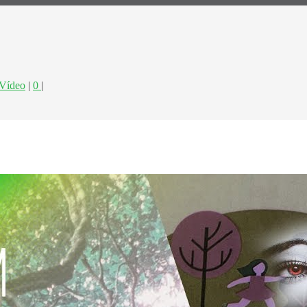
Vídeo
|
0
|