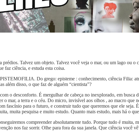
ja prédios. Talvez um objeto. Talvez você veja o mar, ou um lago ou o 
 faz ciência, e estuda esta coisa.
EPISTEMOFILIA. Do grego: episteme : conhecimento, ciência Filia: atr
as além disso, o que faz de alguém “cientista”?
o com o desconforto. É mergulhar de cabeça no inexplorado, em busca de
o mar, a terra e o céu. Do micro, invisível aos olhos , ao macro que no
com fascínio para o futuro, e construir tudo que queremos que ele seja.
uita, muita pesquisa e muito estudo. Quanto mais estudo, mais há o qu
onseguiremos compreender absolutamente tudo. Porque tudo é muita, 
enção nos faz sorrir. Olhe para fora da sua janela. Que ciência você v